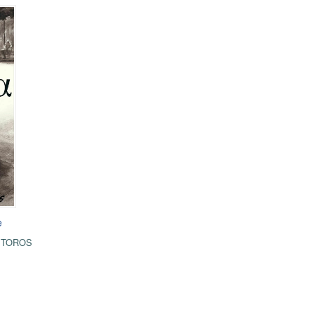
e
STOROS