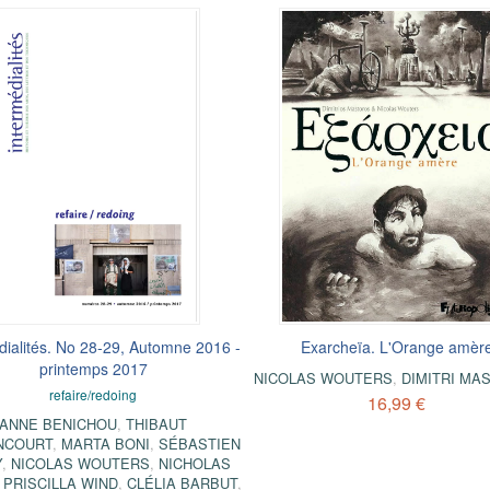
dialités. No 28-29, Automne 2016 -
Exarcheïa. L'Orange amèr
printemps 2017
NICOLAS WOUTERS
,
DIMITRI MA
refaire/redoing
16,99 €
ANNE BENICHOU
,
THIBAUT
NCOURT
,
MARTA BONI
,
SÉBASTIEN
Y
,
NICOLAS WOUTERS
,
NICHOLAS
,
PRISCILLA WIND
,
CLÉLIA BARBUT
,