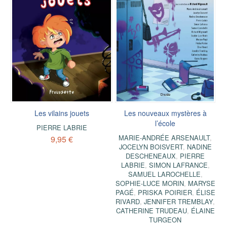
Les vilains jouets
Les nouveaux mystères à
l’école
PIERRE LABRIE
MARIE-ANDRÉE ARSENAULT
,
9,95 €
JOCELYN BOISVERT
,
NADINE
DESCHENEAUX
,
PIERRE
LABRIE
,
SIMON LAFRANCE
,
SAMUEL LAROCHELLE
,
SOPHIE-LUCE MORIN
,
MARYSE
PAGÉ
,
PRISKA POIRIER
,
ÉLISE
RIVARD
,
JENNIFER TREMBLAY
,
CATHERINE TRUDEAU
,
ÉLAINE
TURGEON