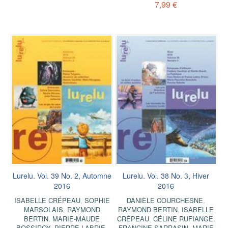
7,99 €
Lurelu. Vol. 39 No. 2, Automne
Lurelu. Vol. 38 No. 3, Hiver
2016
2016
ISABELLE CRÉPEAU
,
SOPHIE
DANIÈLE COURCHESNE
,
MARSOLAIS
,
RAYMOND
RAYMOND BERTIN
,
ISABELLE
BERTIN
,
MARIE-MAUDE
CRÉPEAU
,
CÉLINE RUFIANGE
,
BOSSIROY
,
PIERRE LABRIE
,
FRANCINE SARRASIN
,
MARIE