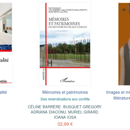
alité
Mémoires et patrimoines
Images et mi
littératu
e
Des revendications aux conflits
CÉLINE BARRÈRE
,
BUSQUET GREGORY
,
ADRIANA DIACONU
,
MURIEL GIRARD
,
IOANA IOSA
32,99 €