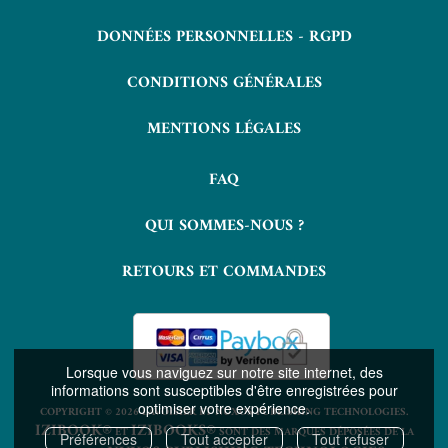
DONNÉES PERSONNELLES - RGPD
CONDITIONS GÉNÉRALES
MENTIONS LÉGALES
FAQ
QUI SOMMES-NOUS ?
RETOURS ET COMMANDES
Lorsque vous naviguez sur notre site internet, des
informations sont susceptibles d'être enregistrées pour
optimiser votre expérience.
COPYRIGHT © 2026 LAVOISIER ET NUXOS PUBLISHING TECHNOLOGIES.
IZIBOOK®
IZIBOOKS®
ET
SONT DES MARQUES DÉPOSÉES DE LA
Préférences
Tout accepter
Tout refuser