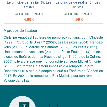
Le principe de réalité (8). Les
Le principe de réalité (8). Les
artistes
artistes
CHRISTINE ANGOT
CHRISTINE ANGOT
4,99 €
4,99 €
A propos de l'auteur
Christine Angot est l'auteure de nombreux romans, dont
L'Inceste
(1999),
Pourquoi le Brésil ?
(2002),
Les Désaxés
(2004),
Rendez-
vous
(2006),
Le Marché des amants
(2008),
Les Petits
(2011),
Une semaine de vacances
(2012),
La Petite Foule
(2014), et de
pièces de théâtre, dont
La Place du singe
(Théâtre de la Colline,
2005). Elle a préfacé une monographie sur Jean-Michel Othoniel
(2006). Son roman
Un amour impossible
a remporté le prix
Décembre 2015 et a été adapté et joué au Théâtre de l’Odéon en
2017. En 2021, elle remporte le Prix Medicis pour son roman
Le
Voyage dans l'Est
.