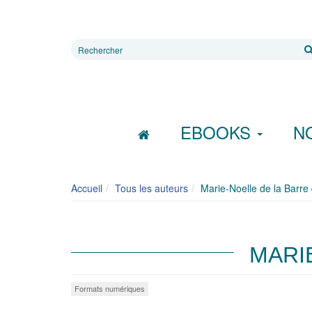
Rechercher
sur
le
site
EBOOKS
N
Accueil
Tous les auteurs
Marie-Noelle de la Barr
MARI
Formats numériques