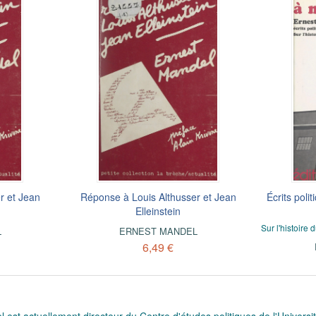
r et Jean
Réponse à Louis Althusser et Jean
Écrits poli
Elleinstein
Sur l'histoire
L
ERNEST MANDEL
6,49 €
 est actuellement directeur du Centre d'études politiques de l'Universi