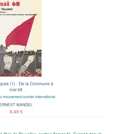
tiques (1) : De la Commune à
mai 68
 du mouvement ouvrier international
ERNEST MANDEL
8,49 €
té libre de Bruxelles, section flamande. Engagé depuis