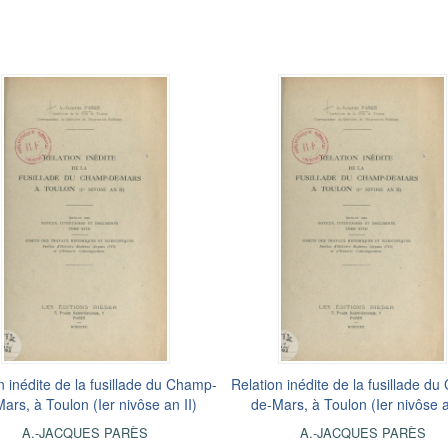
n inédite de la fusillade du Champ-
Relation inédite de la fusillade d
ars, à Toulon (Ier nivôse an II)
de-Mars, à Toulon (Ier nivôse a
A.-JACQUES PARÈS
A.-JACQUES PARÈS