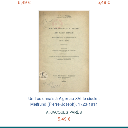
5,49 €
5,49 €
Un Toulonnais à Alger au XVIIIe siècle :
Meifrund (Pierre-Joseph), 1723-1814
A.-JACQUES PARÈS
5,49 €