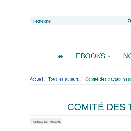
Rechercher
sur
le
site
EBOOKS
N
Accueil
Tous les auteurs
Comité des travaux histor
COMITÉ DES 
Formats numériques