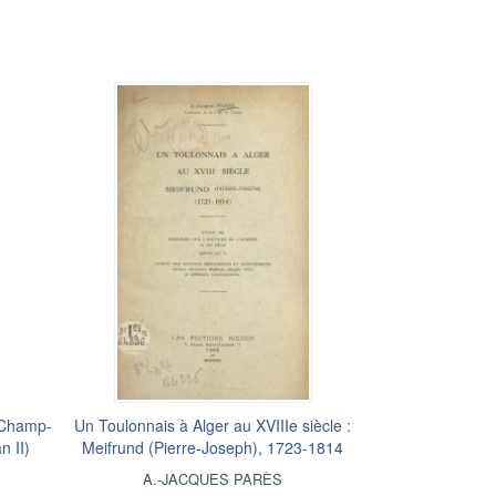
u Champ-
Un Toulonnais à Alger au XVIIIe siècle :
n II)
Meifrund (Pierre-Joseph), 1723-1814
A.-JACQUES PARÈS