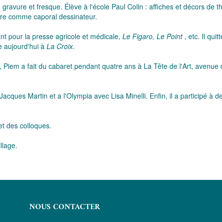
gravure et fresque. Élève à l'école Paul Colin : affiches et décors de
uerre comme caporal dessinateur.
nant pour la presse agricole et médicale,
Le Figaro, Le Point
, etc. Il quit
re aujourd'hui à
La Croix.
te, Piem a fait du cabaret pendant quatre ans à La Tête de l'Art, avenu
acques Martin et a l'Olympia avec Lisa Minelli. Enfin, il a participé 
t des colloques.
llage.
NOUS CONTACTER