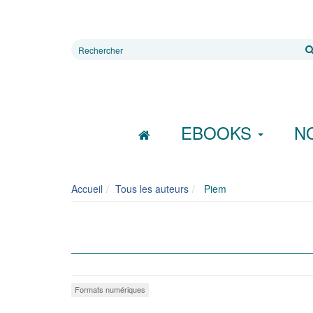
Rechercher
sur
le
site
EBOOKS
N
Accueil
Tous les auteurs
Piem
Formats numériques