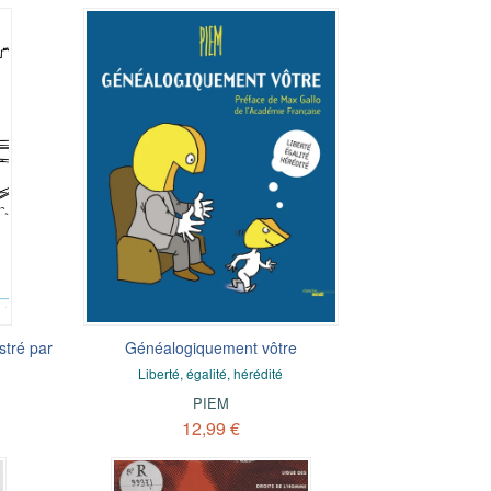
tré par
Généalogiquement vôtre
Liberté, égalité, hérédité
PIEM
12,99 €