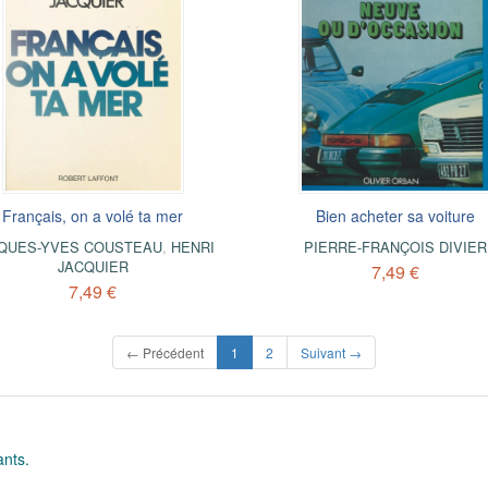
Français, on a volé ta mer
Bien acheter sa voiture
QUES-YVES COUSTEAU
,
HENRI
PIERRE-FRANÇOIS DIVIER
JACQUIER
7,49 €
7,49 €
(current)
← Précédent
1
2
Suivant →
ants.