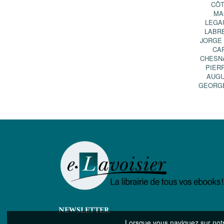
CÔ
MA
LEGA
LABR
JORGE
CA
CHESN
PIER
AUGU
GEORG
NEWSLETTER
Lorsque vous naviguez sur notre