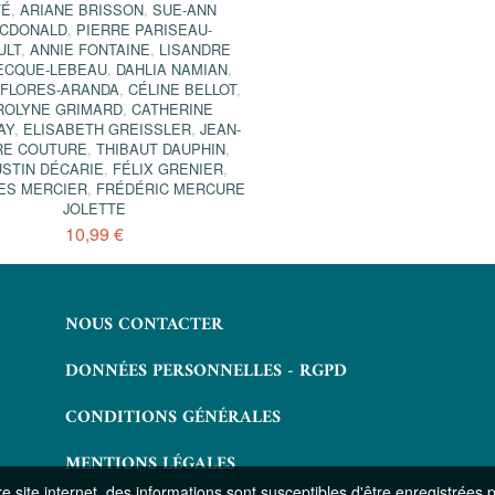
TÉ
,
ARIANE BRISSON
,
SUE-ANN
CDONALD
,
PIERRE PARISEAU-
ULT
,
ANNIE FONTAINE
,
LISANDRE
ECQUE-LEBEAU
,
DAHLIA NAMIAN
,
 FLORES-ARANDA
,
CÉLINE BELLOT
,
ROLYNE GRIMARD
,
CATHERINE
AY
,
ELISABETH GREISSLER
,
JEAN-
RE COUTURE
,
THIBAUT DAUPHIN
,
STIN DÉCARIE
,
FÉLIX GRENIER
,
ES MERCIER
,
FRÉDÉRIC MERCURE
JOLETTE
10,99 €
NOUS CONTACTER
DONNÉES PERSONNELLES - RGPD
CONDITIONS GÉNÉRALES
MENTIONS LÉGALES
 site internet, des informations sont susceptibles d'être enregistrées 