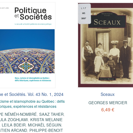
ue et Sociétés. Vol. 43 No. 1, 2024
Sceaux
cisme et islamophobie au Québec : défis
GEORGES MERCIER
oriques, expériences et résistances
6,49 €
PPE NÉMÉH-NOMBRÉ
,
SAAZ TAHER
,
ULA ZOGHLAMI
,
KRISTA MELANIE
,
LEILA BDEIR
,
MICHAËL SÉGUIN
,
TIEN ARCAND
,
PHILIPPE-BENOIT