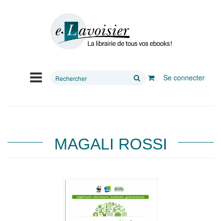
Rechercher
Se connecter
sur
le
site
MAGALI ROSSI