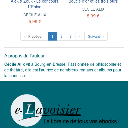
Alek & Zouk - Le concours
Boucle d'or et les trois ours
L'Epine
CÉCILE ALIX
CÉCILE ALIX
8,99 €
5,99 €
(current)
← Précédent
1
2
3
4
Suivant →
A propos de l'auteur
Cécile Alix
vit à Bourg-en-Bresse. Passionnée de philosophie et
de théâtre, elle est l'autrice de nombreux romans et albums pour
la jeunesse.