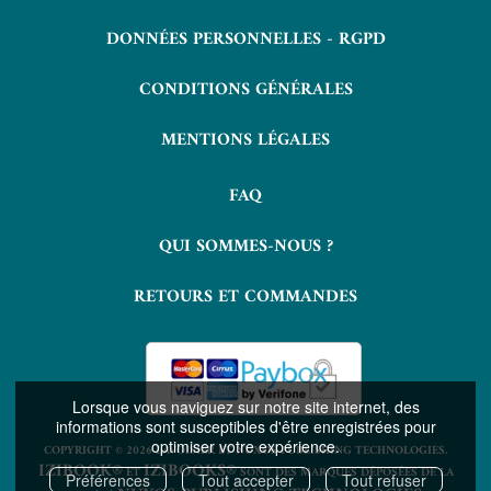
DONNÉES PERSONNELLES - RGPD
CONDITIONS GÉNÉRALES
MENTIONS LÉGALES
FAQ
QUI SOMMES-NOUS ?
RETOURS ET COMMANDES
Lorsque vous naviguez sur notre site internet, des
informations sont susceptibles d'être enregistrées pour
optimiser votre expérience.
COPYRIGHT © 2026 LAVOISIER ET NUXOS PUBLISHING TECHNOLOGIES.
IZIBOOK®
IZIBOOKS®
ET
SONT DES MARQUES DÉPOSÉES DE LA
Préférences
Tout accepter
Tout refuser