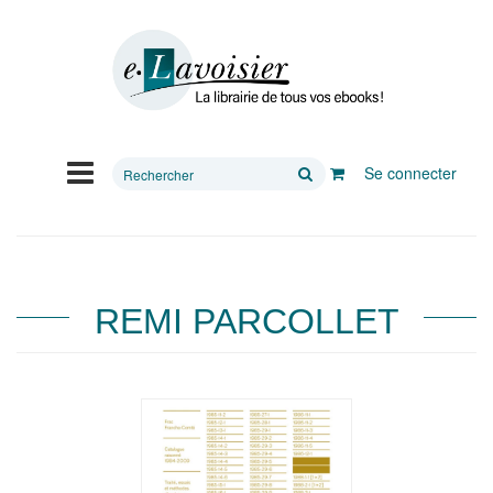
Rechercher
Se connecter
sur
le
site
REMI PARCOLLET