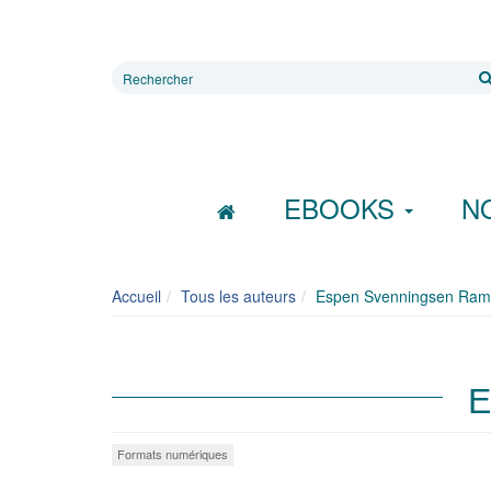
Rechercher
sur
le
site
EBOOKS
N
Accueil
Tous les auteurs
Espen Svenningsen Ram
E
Formats numériques