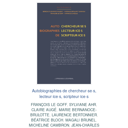
Autobiographies de chercheur·se·s,
lecteur·ice·s, scripteur·ice·s
FRANÇOIS LE GOFF
,
SYLVIANE AHR
,
CLAIRE AUGÉ
,
MARIE BERNANOCE-
BRULOTTE
,
LAURENCE BERTONNIER
,
BÉATRICE BLOCH
,
MAGALI BRUNEL
,
MICHELINE CAMBRON
,
JEAN-CHARLES