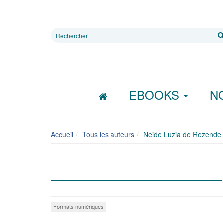
Rechercher
sur
le
site
EBOOKS
N
Accueil
Tous les auteurs
Neide Luzia de Rezende
Formats numériques