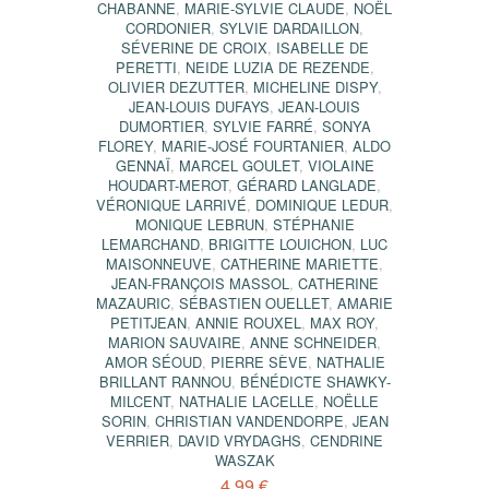
CHABANNE
,
MARIE-SYLVIE CLAUDE
,
NOËL
CORDONIER
,
SYLVIE DARDAILLON
,
SÉVERINE DE CROIX
,
ISABELLE DE
PERETTI
,
NEIDE LUZIA DE REZENDE
,
OLIVIER DEZUTTER
,
MICHELINE DISPY
,
JEAN-LOUIS DUFAYS
,
JEAN-LOUIS
DUMORTIER
,
SYLVIE FARRÉ
,
SONYA
FLOREY
,
MARIE-JOSÉ FOURTANIER
,
ALDO
GENNAÏ
,
MARCEL GOULET
,
VIOLAINE
HOUDART-MEROT
,
GÉRARD LANGLADE
,
VÉRONIQUE LARRIVÉ
,
DOMINIQUE LEDUR
,
MONIQUE LEBRUN
,
STÉPHANIE
LEMARCHAND
,
BRIGITTE LOUICHON
,
LUC
MAISONNEUVE
,
CATHERINE MARIETTE
,
JEAN-FRANÇOIS MASSOL
,
CATHERINE
MAZAURIC
,
SÉBASTIEN OUELLET
,
AMARIE
PETITJEAN
,
ANNIE ROUXEL
,
MAX ROY
,
MARION SAUVAIRE
,
ANNE SCHNEIDER
,
AMOR SÉOUD
,
PIERRE SÈVE
,
NATHALIE
BRILLANT RANNOU
,
BÉNÉDICTE SHAWKY-
MILCENT
,
NATHALIE LACELLE
,
NOËLLE
SORIN
,
CHRISTIAN VANDENDORPE
,
JEAN
VERRIER
,
DAVID VRYDAGHS
,
CENDRINE
WASZAK
4,99 €