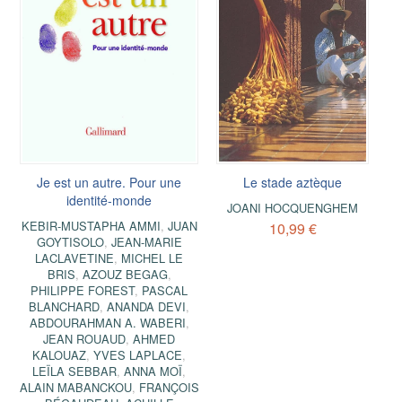
Je est un autre. Pour une
Le stade aztèque
identité-monde
JOANI HOCQUENGHEM
KEBIR-MUSTAPHA AMMI
,
JUAN
10,99 €
GOYTISOLO
,
JEAN-MARIE
LACLAVETINE
,
MICHEL LE
BRIS
,
AZOUZ BEGAG
,
PHILIPPE FOREST
,
PASCAL
BLANCHARD
,
ANANDA DEVI
,
ABDOURAHMAN A. WABERI
,
JEAN ROUAUD
,
AHMED
KALOUAZ
,
YVES LAPLACE
,
LEÏLA SEBBAR
,
ANNA MOÏ
,
ALAIN MABANCKOU
,
FRANÇOIS