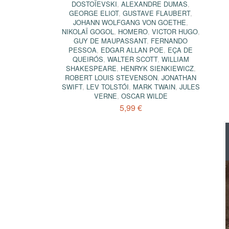
DOSTOÏEVSKI
,
ALEXANDRE DUMAS
,
GEORGE ELIOT
,
GUSTAVE FLAUBERT
,
JOHANN WOLFGANG VON GOETHE
,
NIKOLAÏ GOGOL
,
HOMERO
,
VICTOR HUGO
,
GUY DE MAUPASSANT
,
FERNANDO
PESSOA
,
EDGAR ALLAN POE
,
EÇA DE
QUEIRÓS
,
WALTER SCOTT
,
WILLIAM
SHAKESPEARE
,
HENRYK SIENKIEWICZ
,
ROBERT LOUIS STEVENSON
,
JONATHAN
SWIFT
,
LEV TOLSTÓI
,
MARK TWAIN
,
JULES
VERNE
,
OSCAR WILDE
5,99 €