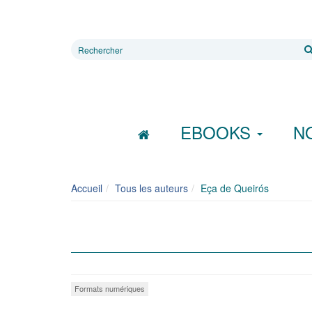
Rechercher
sur
le
site
EBOOKS
N
Accueil
Tous les auteurs
Eça de Queirós
Formats numériques