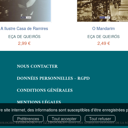
A Ilustre Casa de Ramires
O Mandarim
EÇA DE QUEIRÓS
EÇA DE QUEIRÓS
2,99 €
2,49 €
NOUS CONTACTER
DONNÉES PERSONNELLES - RGPD
CONDITIONS GÉNÉRALES
MENTIONS LÉGALES
 site internet, des informations sont susceptibles d'être enregistrées 
Préférences
Tout accepter
Tout refuser
IZIBOOK®
IZIBOOKS®
NOLOGIES.
ET
SONT DES MARQUES DÉPOSÉES DE LA S