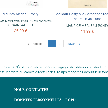
Maurice Merleau-Ponty
Merleau-Ponty à la Sorbonne : r
cours, 1949-1952
CE MERLEAU-PONTY
,
EMMANUEL
DE SAINT-AUBERT
MAURICE MERLEAU-PONT
26,99 €
11,99 €
(current)
← Précédent
1
2
Suivant →
 élève à l'École normale supérieure, agrégé de philosophie, docteur è
a été membre du comité directeur des
Temps modernes
depuis leur fond
NOUS CONTACTER
DONNÉES PERSONNELLES - RGPD