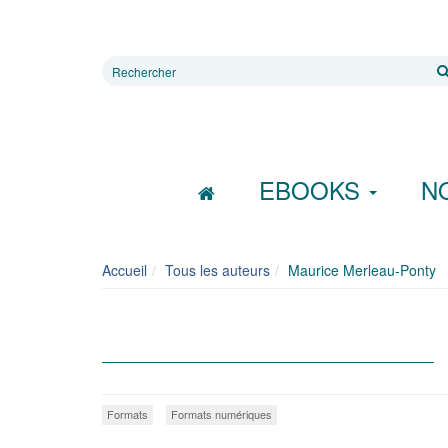
Rechercher
sur
le
site
EBOOKS
N
Accueil
Tous les auteurs
Maurice Merleau-Ponty
Formats
Formats numériques