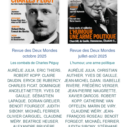
Revue des Deux Mondes
Revue des Deux Mondes
octobre 2025
juillet-août 2025
Les combats de Charles Péguy
L'humour, une arme politique
AURÉLIE JULIA
,
ERIC THIERS
,
AURÉLIE JULIA
,
CHRISTIAN
ROBERT KOPP
,
CLAIRE
AUTHIER
,
YVES DE GAULLE
,
DAUDIN
,
ERYCK DE RUBERCY
,
JEAN-MICHEL DJIAN
,
ISABELLE
CHARLES FICAT
,
DOMINIQUE
RIVÈRE
,
FRÉDÉRIC VERGER
,
ANCELET-NETTER
,
YVES DE
JEAN-PIERRE NAUGRETTE
,
GAULLE
,
SÉBASTIEN
XAVIER DARCOS
,
ROBERT
LAPAQUE
,
DORIAN GRELIER
,
KOPP
,
CATHERINE VAN
BENOÎT FOURGEOT
,
JUDITH
OFFELEN
,
MARIN DE VIRY
,
SIBONY
,
MICHAËL FERRIER
,
CLAUDINE WÉRY
,
JEAN-
OLIVIER CARIGUEL
,
CLAUDINE
FRANÇOIS ROSEAU
,
BENOÎT
WÉRY
,
BEATRICE HEUSER
,
FORGEOT
,
MICHAËL FERRIER
,
ALEXANDRE BRUGÈRE
,
JUDITH SIBONY
,
STÉPHANE