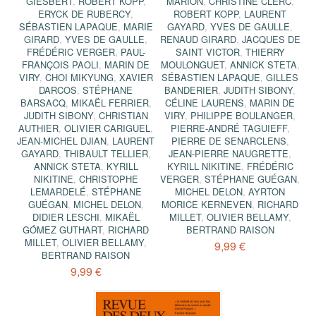
GIESBERT
,
ROBERT KOPP
,
MARION
,
CHRISTINE CLERC
,
ERYCK DE RUBERCY
,
ROBERT KOPP
,
LAURENT
SÉBASTIEN LAPAQUE
,
MARIE
GAYARD
,
YVES DE GAULLE
,
GIRARD
,
YVES DE GAULLE
,
RENAUD GIRARD
,
JACQUES DE
FRÉDÉRIC VERGER
,
PAUL-
SAINT VICTOR
,
THIERRY
FRANÇOIS PAOLI
,
MARIN DE
MOULONGUET
,
ANNICK STETA
,
VIRY
,
CHOI MIKYUNG
,
XAVIER
SÉBASTIEN LAPAQUE
,
GILLES
DARCOS
,
STÉPHANE
BANDERIER
,
JUDITH SIBONY
,
BARSACQ
,
MIKAËL FERRIER
,
CÉLINE LAURENS
,
MARIN DE
JUDITH SIBONY
,
CHRISTIAN
VIRY
,
PHILIPPE BOULANGER
,
AUTHIER
,
OLIVIER CARIGUEL
,
PIERRE-ANDRÉ TAGUIEFF
,
JEAN-MICHEL DJIAN
,
LAURENT
PIERRE DE SENARCLENS
,
GAYARD
,
THIBAULT TELLIER
,
JEAN-PIERRE NAUGRETTE
,
ANNICK STETA
,
KYRILL
KYRILL NIKITINE
,
FRÉDÉRIC
NIKITINE
,
CHRISTOPHE
VERGER
,
STÉPHANE GUÉGAN
,
LEMARDELÉ
,
STÉPHANE
MICHEL DELON
,
AYRTON
GUÉGAN
,
MICHEL DELON
,
MORICE KERNEVEN
,
RICHARD
DIDIER LESCHI
,
MIKAËL
MILLET
,
OLIVIER BELLAMY
,
GÓMEZ GUTHART
,
RICHARD
BERTRAND RAISON
MILLET
,
OLIVIER BELLAMY
,
9,99 €
BERTRAND RAISON
9,99 €