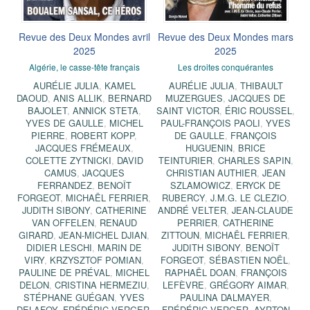
Revue des Deux Mondes avril
Revue des Deux Mondes mars
2025
2025
Algérie, le casse-tête français
Les droites conquérantes
AURÉLIE JULIA
,
KAMEL
AURÉLIE JULIA
,
THIBAULT
DAOUD
,
ANIS ALLIK
,
BERNARD
MUZERGUES
,
JACQUES DE
BAJOLET
,
ANNICK STETA
,
SAINT VICTOR
,
ÉRIC ROUSSEL
,
YVES DE GAULLE
,
MICHEL
PAUL-FRANÇOIS PAOLI
,
YVES
PIERRE
,
ROBERT KOPP
,
DE GAULLE
,
FRANÇOIS
JACQUES FRÉMEAUX
,
HUGUENIN
,
BRICE
COLETTE ZYTNICKI
,
DAVID
TEINTURIER
,
CHARLES SAPIN
,
CAMUS
,
JACQUES
CHRISTIAN AUTHIER
,
JEAN
FERRANDEZ
,
BENOÎT
SZLAMOWICZ
,
ERYCK DE
FORGEOT
,
MICHAËL FERRIER
,
RUBERCY
,
J.M.G. LE CLEZIO
,
JUDITH SIBONY
,
CATHERINE
ANDRÉ VELTER
,
JEAN-CLAUDE
VAN OFFELEN
,
RENAUD
PERRIER
,
CATHERINE
GIRARD
,
JEAN-MICHEL DJIAN
,
ZITTOUN
,
MICHAËL FERRIER
,
DIDIER LESCHI
,
MARIN DE
JUDITH SIBONY
,
BENOÎT
VIRY
,
KRZYSZTOF POMIAN
,
FORGEOT
,
SÉBASTIEN NOËL
,
PAULINE DE PRÉVAL
,
MICHEL
RAPHAËL DOAN
,
FRANÇOIS
DELON
,
CRISTINA HERMEZIU
,
LEFÈVRE
,
GRÉGORY AIMAR
,
STÉPHANE GUÉGAN
,
YVES
PAULINA DALMAYER
,
DELAFOY
,
FRÉDÉRIC VERGER
,
FRÉDÉRIC VERGER
,
AYRTON