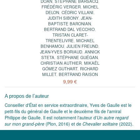
DOAN
,
STÉPHANE BARSACQ
,
FRÉDÉRIC VERGER
,
MICHEL
DELON
,
CÉDRIC VILLANI
,
JUDITH SIBONY
,
JEAN-
BAPTISTE BARONIAN
,
BERTRAND DAL VECCHIO
,
TRISTAN CLARET-
TRENTELIVRE
,
MICHAEL
BENHAMOU
,
JULIEN FREUND
,
JEAN-YVES BORIAUD
,
ANNICK
STETA
,
STÉPHANE GUÉGAN
,
CHRISTIAN AUTHIER
,
MIKAËL
GÓMEZ GUTHART
,
RICHARD
MILLET
,
BERTRAND RAISON
9,99 €
A propos de l'auteur
Conseiller d'État en service extraordinaire, Yves de Gaulle est le
petit-fils du général de Gaulle et le deuxième fils de l'amiral
Philippe de Gaulle. Il est notamment l'auteur d'
Un autre regard
sur mon grand-père
(Plon, 2016) et de
Chevalier solitaire
(2022).