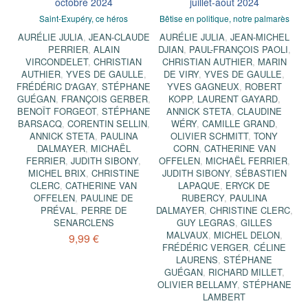
octobre 2024
juillet-août 2024
Saint-Exupéry, ce héros
Bêtise en politique, notre palmarès
AURÉLIE JULIA
,
JEAN-CLAUDE
AURÉLIE JULIA
,
JEAN-MICHEL
PERRIER
,
ALAIN
DJIAN
,
PAUL-FRANÇOIS PAOLI
,
VIRCONDELET
,
CHRISTIAN
CHRISTIAN AUTHIER
,
MARIN
AUTHIER
,
YVES DE GAULLE
,
DE VIRY
,
YVES DE GAULLE
,
FRÉDÉRIC D'AGAY
,
STÉPHANE
YVES GAGNEUX
,
ROBERT
GUÉGAN
,
FRANÇOIS GERBER
,
KOPP
,
LAURENT GAYARD
,
BENOÎT FORGEOT
,
STÉPHANE
ANNICK STETA
,
CLAUDINE
BARSACQ
,
CORENTIN SELLIN
,
WÉRY
,
CAMILLE GRAND
,
ANNICK STETA
,
PAULINA
OLIVIER SCHMITT
,
TONY
DALMAYER
,
MICHAËL
CORN
,
CATHERINE VAN
FERRIER
,
JUDITH SIBONY
,
OFFELEN
,
MICHAËL FERRIER
,
MICHEL BRIX
,
CHRISTINE
JUDITH SIBONY
,
SÉBASTIEN
CLERC
,
CATHERINE VAN
LAPAQUE
,
ERYCK DE
OFFELEN
,
PAULINE DE
RUBERCY
,
PAULINA
PRÉVAL
,
PERRE DE
DALMAYER
,
CHRISTINE CLERC
,
SENARCLENS
GUY LEGRAS
,
GILLES
MALVAUX
,
MICHEL DELON
,
9,99 €
FRÉDÉRIC VERGER
,
CÉLINE
LAURENS
,
STÉPHANE
GUÉGAN
,
RICHARD MILLET
,
OLIVIER BELLAMY
,
STÉPHANE
LAMBERT