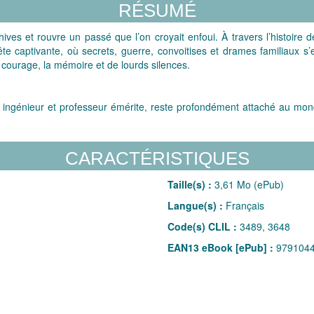
RÉSUMÉ
chives et rouvre un passé que l’on croyait enfoui. À travers l’histoire 
e captivante, où secrets, guerre, convoitises et drames familiaux s’
 courage, la mémoire et de lourds silences.
 ingénieur et professeur émérite, reste profondément attaché au monde 
plorer d’autres existences.
CARACTÉRISTIQUES
Taille(s) :
3,61 Mo (ePub)
Langue(s) :
Français
Code(s) CLIL :
3489, 3648
EAN13 eBook [ePub] :
979104