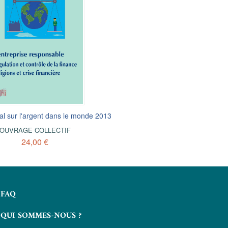
e
l sur l'argent dans le monde 2013
La nouvelle finance américaine
Système fi
OUVRAGE COLLECTIF
OUVRAGE COLLECTIF
OUVR
24,00 €
24,99 €
FAQ
QUI SOMMES-NOUS ?