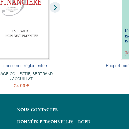
s le monde 2013
 finance non réglementée
L'investissement à long term
Rapport mora
TIF
AGE COLLECTIF
,
BERTRAND
OUVRAGE COLLECTIF
JACQUILLAT
24,99 €
24,99 €
NOUS CONTACTER
DONNÉES PERSONNELLES - RGPD