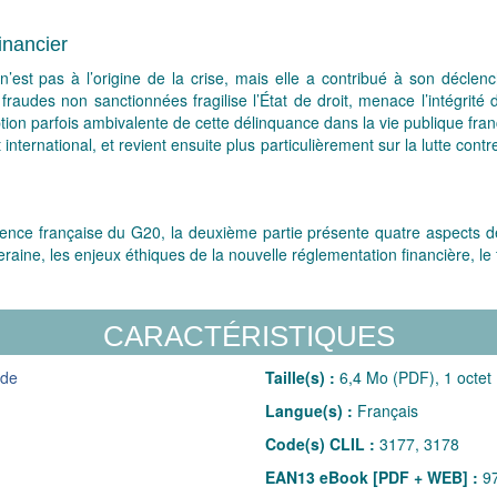
financier
’est pas à l’origine de la crise, mais elle a contribué à son décle
fraudes non sanctionnées fragilise l’État de droit, menace l’intégrité 
ion parfois ambivalente de cette délinquance dans la vie publique fran
international, et revient ensuite plus particulièrement sur la lutte cont
dence française du G20, la deuxième partie présente quatre aspects de
aine, les enjeux éthiques de la nouvelle réglementation financière, le f
CARACTÉRISTIQUES
nde
Taille(s) :
6,4 Mo (PDF), 1 octet
Langue(s) :
Français
Code(s) CLIL :
3177, 3178
EAN13 eBook [PDF + WEB] :
97