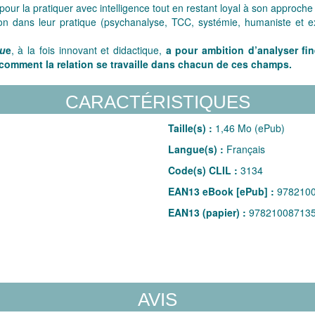
 pour la pratiquer avec intelligence tout en restant loyal à son approche
on dans leur pratique (psychanalyse, TCC, systémie, humaniste et exi
qu
e
, à la fois innovant et didactique,
a pour ambition d’analyser fi
omment la relation se travaille dans chacun de ces champs.
CARACTÉRISTIQUES
Taille(s) :
1,46 Mo (ePub)
Langue(s) :
Français
Code(s) CLIL :
3134
EAN13 eBook [ePub] :
978210
EAN13 (papier) :
97821008713
AVIS