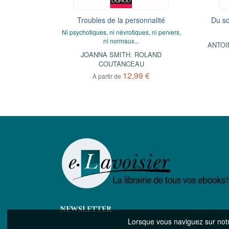
le
esign
Professeur des écoles Remplaçant
Troubles de la personnalité
Du so
@captain_antho_
venir
Ni psychotiques, ni névrotiques, ni pervers,
KUS
ni normaux...
ANTHONY FONTES
ANTOI
LAND
JOANNA SMITH
,
ROLAND
13,99 €
COUTANCEAU
 €
12,99 €
À partir de
NEWSLETTER
Lorsque vous naviguez sur notre