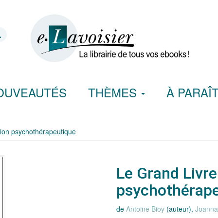
OUVEAUTÉS
THÈMES
À PARAÎ
ation psychothérapeutique
Le Grand Livre 
psychothérape
de
Antoine Bioy
(auteur),
Joanna