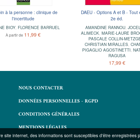
in à la personne : clinique de
Tout pour entreprendre
DAEU - Options A et B - Tout 
Découvrir l'hypnose - 2e éd.
l'incertitude
2e éd.
FRÉDÉRIC TURBAT
ANTOINE BIOY
NE BIOY
,
FLORENCE BARRUEL
AMANDINE RANNOU
,
JOCE
14,99 €
9,99 €
ALIMECK
,
MARIE-LAURE BRO
11,99 €
À partir de
PASCALE COLLIN-METZG
CHRISTIAN MIRALLES
,
CHA
PIGAGLIO AGOSTINETTI
,
NA
RAGUSA
17,99 €
NOUS CONTACTER
DONNÉES PERSONNELLES - RGPD
CONDITIONS GÉNÉRALES
MENTIONS LÉGALES
 site internet, des informations sont susceptibles d'être enregistrées 