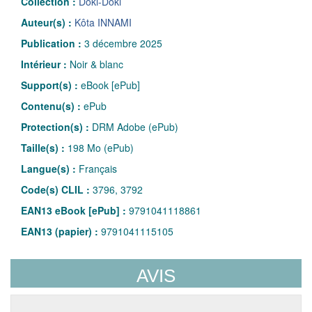
Collection :
Doki-Doki
Auteur(s) :
Kôta INNAMI
Publication :
3 décembre 2025
Intérieur :
Noir & blanc
Support(s) :
eBook [ePub]
Contenu(s) :
ePub
Protection(s) :
DRM Adobe (ePub)
Taille(s) :
198 Mo (ePub)
Langue(s) :
Français
Code(s) CLIL :
3796, 3792
EAN13 eBook [ePub] :
9791041118861
EAN13 (papier) :
9791041115105
AVIS