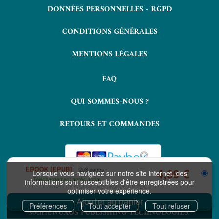
DONNÉES PERSONNELLES - RGPD
CONDITIONS GÉNÉRALES
MENTIONS LÉGALES
FAQ
QUI SOMMES-NOUS ?
RETOURS ET COMMANDES
EBOOK [EPUB]
258 pages
4,99 €
Lorsque vous naviguez sur notre site internet, des
Téléchargement après achat
informations sont susceptibles d'être enregistrées pour
optimiser votre expérience.
COPYRIGHT © 2026 LAVOISIER ET NUXOS PUBLISHING TECHNOLOGIES.
IZIBOOK®
IZIBOOKS®
ET
SONT DES MARQUES DÉPOSÉES DE LA
Préférences
Tout accepter
Tout refuser
NUXOS PUBLISHING TECHNOLOGIES
SOCIÉTÉ
.