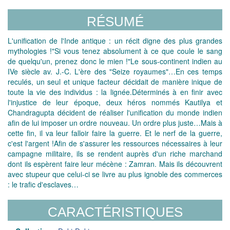
RÉSUMÉ
L'unification de l'Inde antique : un récit digne des plus grandes
mythologies !"Si vous tenez absolument à ce que coule le sang
de quelqu'un, prenez donc le mien !"Le sous-continent indien au
IVe siècle av. J.-C. L'ère des "Seize royaumes"…En ces temps
reculés, un seul et unique facteur décidait de manière inique de
toute la vie des individus : la lignée.Déterminés à en finir avec
l'injustice de leur époque, deux héros nommés Kautilya et
Chandragupta décident de réaliser l'unification du monde indien
afin de lui imposer un ordre nouveau. Un ordre plus juste…Mais à
cette fin, il va leur falloir faire la guerre. Et le nerf de la guerre,
c'est l'argent !Afin de s'assurer les ressources nécessaires à leur
campagne militaire, ils se rendent auprès d'un riche marchand
dont ils espèrent faire leur mécène : Zamran. Mais ils découvrent
avec stupeur que celui-ci se livre au plus ignoble des commerces
: le trafic d'esclaves…
CARACTÉRISTIQUES