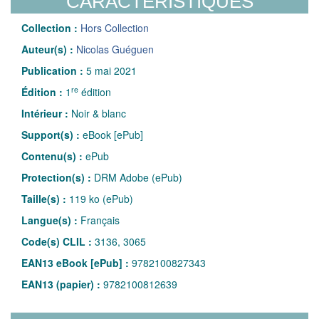
CARACTÉRISTIQUES
Collection :
Hors Collection
Auteur(s) :
Nicolas Guéguen
Publication :
5 mai 2021
re
Édition :
1
édition
Intérieur :
Noir & blanc
Support(s) :
eBook [ePub]
Contenu(s) :
ePub
Protection(s) :
DRM Adobe (ePub)
Taille(s) :
119 ko (ePub)
Langue(s) :
Français
Code(s) CLIL :
3136, 3065
EAN13 eBook [ePub] :
9782100827343
EAN13 (papier) :
9782100812639