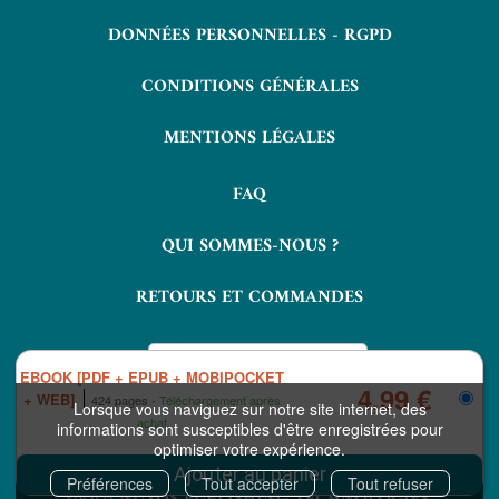
DONNÉES PERSONNELLES - RGPD
CONDITIONS GÉNÉRALES
MENTIONS LÉGALES
FAQ
QUI SOMMES-NOUS ?
RETOURS ET COMMANDES
EBOOK [PDF + EPUB + MOBIPOCKET
4,99 €
+ WEB]
424 pages
Téléchargement après
Lorsque vous naviguez sur notre site internet, des
achat
informations sont susceptibles d'être enregistrées pour
optimiser votre expérience.
COPYRIGHT © 2026 LAVOISIER ET NUXOS PUBLISHING TECHNOLOGIES.
IZIBOOK®
IZIBOOKS®
ET
SONT DES MARQUES DÉPOSÉES DE LA
Préférences
Tout accepter
Tout refuser
NUXOS PUBLISHING TECHNOLOGIES