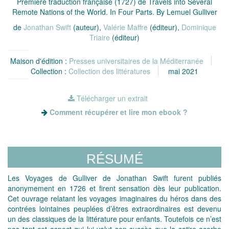
Première traduction française (1727) de Travels into Several
Remote Nations of the World. In Four Parts. By Lemuel Gulliver
de
Jonathan Swift
(auteur),
Valérie Maffre
(éditeur),
Dominique
Triaire
(éditeur)
Maison d'édition :
Presses universitaires de la Méditerranée
Collection :
Collection des littératures
mai 2021
Télécharger un extrait
Comment récupérer et lire mon ebook ?
RÉSUMÉ
Les Voyages de Gulliver de Jonathan Swift furent publiés
anonymement en 1726 et firent sensation dès leur publication.
Cet ouvrage relatant les voyages imaginaires du héros dans des
contrées lointaines peuplées d’êtres extraordinaires est devenu
un des classiques de la littérature pour enfants. Toutefois ce n’est
pas tant cet aspect qui lui valut son succès que la satire acerbe