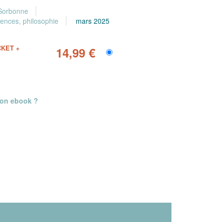
 Sorbonne
iences, philosophie
mars 2025
CKET +
14,99 €
mon ebook ?