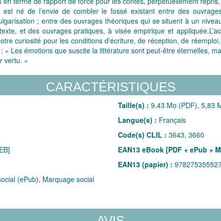
 en terme de rapport de force pour les contes, perpétuellement repris, d
 Il est né de l’envie de combler le fossé existant entre des ouvrage
garisation ; entre des ouvrages théoriques qui se situent à un niveau 
exte, et des ouvrages pratiques, à visée empirique et appliquée.L’act
notre curiosité pour les conditions d’écriture, de réception, de réempl
« Les émotions que suscite la littérature sont peut-être éternelles, 
r vertu. »
CARACTÉRISTIQUES
Taille(s) :
9,43 Mo (PDF), 5,83 M
Langue(s) :
Français
Code(s) CLIL :
3643, 3660
EB]
EAN13 eBook [PDF + ePub + M
EAN13 (papier) :
97827535552
cial (ePub), Marquage social
AVIS