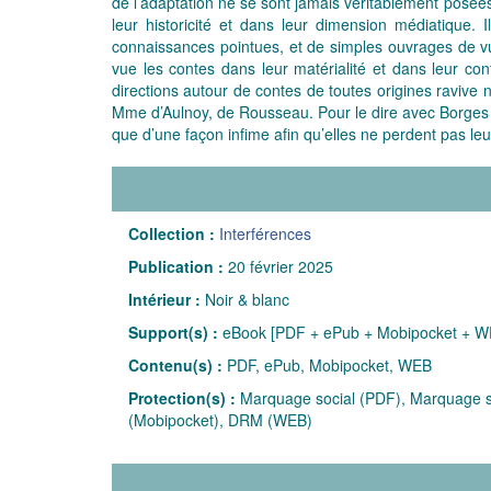
de l’adaptation ne se sont jamais véritablement posées
leur historicité et dans leur dimension médiatique.
connaissances pointues, et de simples ouvrages de vul
vue les contes dans leur matérialité et dans leur cont
directions autour de contes de toutes origines ravive 
Mme d’Aulnoy, de Rousseau. Pour le dire avec Borges : 
que d’une façon infime afin qu’elles ne perdent pas leu
Collection :
Interférences
Publication :
20 février 2025
Intérieur :
Noir & blanc
Support(s) :
eBook [PDF + ePub + Mobipocket + W
Contenu(s) :
PDF, ePub, Mobipocket, WEB
Protection(s) :
Marquage social (PDF), Marquage so
(Mobipocket), DRM (WEB)