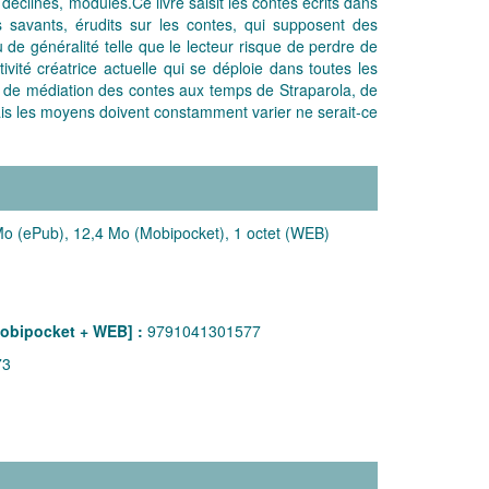
éclinés, modulés.Ce livre saisit les contes écrits dans
s savants, érudits sur les contes, qui supposent des
de généralité telle que le lecteur risque de perdre de
ivité créatrice actuelle qui se déploie dans toutes les
oi, de médiation des contes aux temps de Straparola, de
mais les moyens doivent constamment varier ne serait-ce
o (ePub), 12,4 Mo (Mobipocket), 1 octet (WEB)
obipocket + WEB] :
9791041301577
73