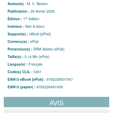
Auteur(s) :
M. C. Beaton
Publication :
26 février 2025
re
Édition :
1
édition
Intérieur :
Noir & blanc
Support(s) :
eBook [ePub]
Contenu(s) :
ePub
Protection(s) :
DRM Adobe (ePub)
Taille(s) :
3,14 Mo (ePub)
Langue(s) :
Français
Code(s) CLIL :
3451
EAN13 eBook [ePub] :
9782226501547
EAN13 (papier) :
9782226491008
AVIS