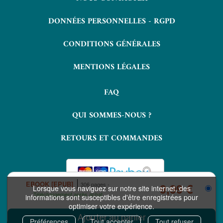
DONNÉES PERSONNELLES - RGPD
CONDITIONS GÉNÉRALES
MENTIONS LÉGALES
FAQ
QUI SOMMES-NOUS ?
RETOURS ET COMMANDES
EBOOK [EPUB]
306 pages
9,99 €
Lorsque vous naviguez sur notre site internet, des
Téléchargement après achat
informations sont susceptibles d'être enregistrées pour
optimiser votre expérience.
COPYRIGHT © 2026 LAVOISIER ET NUXOS PUBLISHING TECHNOLOGIES.
IZIBOOK®
IZIBOOKS®
ET
SONT DES MARQUES DÉPOSÉES DE LA
Préférences
Tout accepter
Tout refuser