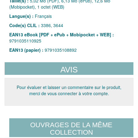
Taille(s) :
5,02 Mo (PDF), 6,13 Mo (ePub), 12,6 Mo
(Mobipocket), 1 octet (WEB)
Langue(s) :
Français
Code(s) CLIL :
3386, 3644
EAN13 eBook [PDF + ePub + Mobipocket + WEB] :
9791035110925
EAN13 (papier) :
9791035108892
AVIS
Pour évaluer et laisser un commentaire sur le produit,
merci de vous connecter à votre compte.
OUVRAGES DE LA MÊME
COLLECTION