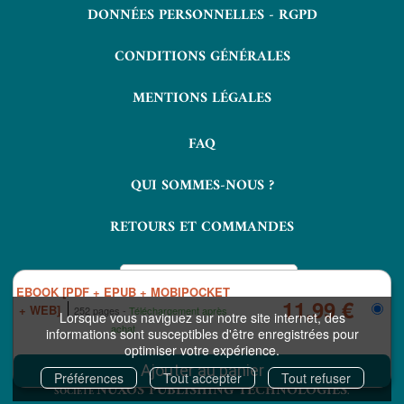
DONNÉES PERSONNELLES - RGPD
CONDITIONS GÉNÉRALES
MENTIONS LÉGALES
FAQ
QUI SOMMES-NOUS ?
RETOURS ET COMMANDES
EBOOK [PDF + EPUB + MOBIPOCKET
11,99 €
+ WEB]
252 pages
Téléchargement après
Lorsque vous naviguez sur notre site internet, des
achat
informations sont susceptibles d'être enregistrées pour
optimiser votre expérience.
COPYRIGHT © 2026 LAVOISIER ET NUXOS PUBLISHING TECHNOLOGIES.
IZIBOOK®
IZIBOOKS®
ET
SONT DES MARQUES DÉPOSÉES DE LA
Préférences
Tout accepter
Tout refuser
NUXOS PUBLISHING TECHNOLOGIES
SOCIÉTÉ
.