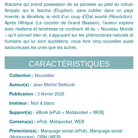
Atacama qui prend possession de sa paroisse au pied du volcan
Ampato qui le fascine (Éruption), sans oublier dans un pays
inventé, le Vénélivia, le récit d’un coup d’État avorté (Révolution).
Après l’Afrique (Le cocotier de Grand Bassam), l’auteur explore
avec réalisme et tendresse ce continent dit du « Nouveau Monde
» qu’il connaît bien et, s’appuyant sur les phénomènes naturels et
humains qui lui sont quotidiens, nous livre cinq nouvelles aussi
savoureuses les unes que les autres.
CARACTÉRISTIQUES
Collection :
Nouvelles
Auteur(s) :
Jean-Michel Sieklucki
Publication :
3 février 2025
Intérieur :
Noir & blanc
Support(s) :
eBook [ePub + Mobipocket + WEB]
Contenu(s) :
ePub, Mobipocket, WEB
Protection(s) :
Marquage social (ePub), Marquage social
(Mobipocket), DRM (WEB)