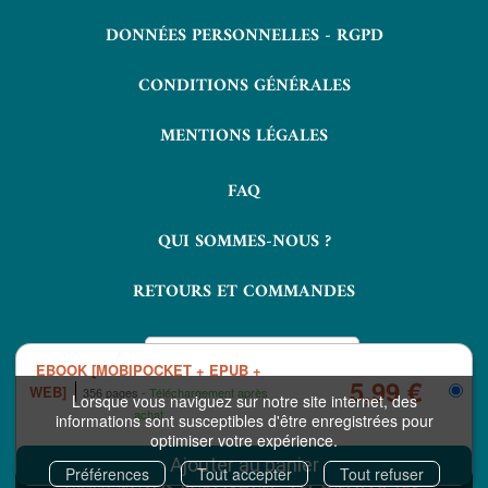
DONNÉES PERSONNELLES - RGPD
CONDITIONS GÉNÉRALES
MENTIONS LÉGALES
FAQ
QUI SOMMES-NOUS ?
RETOURS ET COMMANDES
EBOOK [MOBIPOCKET + EPUB +
5,99 €
WEB]
356 pages
Téléchargement après
Lorsque vous naviguez sur notre site internet, des
achat
informations sont susceptibles d'être enregistrées pour
optimiser votre expérience.
COPYRIGHT © 2026 LAVOISIER ET NUXOS PUBLISHING TECHNOLOGIES.
IZIBOOK®
IZIBOOKS®
ET
SONT DES MARQUES DÉPOSÉES DE LA
Préférences
Tout accepter
Tout refuser