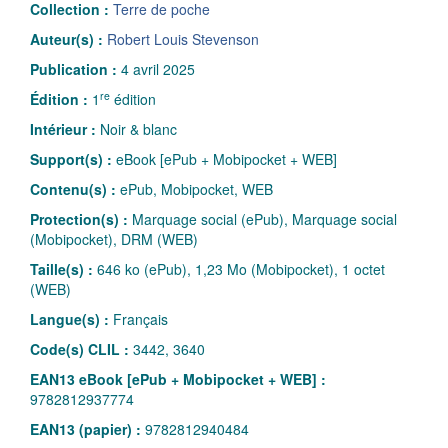
Collection :
Terre de poche
Auteur(s) :
Robert Louis Stevenson
Publication :
4 avril 2025
re
Édition :
1
édition
Intérieur :
Noir & blanc
Support(s) :
eBook [ePub + Mobipocket + WEB]
Contenu(s) :
ePub, Mobipocket, WEB
Protection(s) :
Marquage social (ePub), Marquage social
(Mobipocket), DRM (WEB)
Taille(s) :
646 ko (ePub), 1,23 Mo (Mobipocket), 1 octet
(WEB)
Langue(s) :
Français
Code(s) CLIL :
3442, 3640
EAN13 eBook [ePub + Mobipocket + WEB] :
9782812937774
EAN13 (papier) :
9782812940484