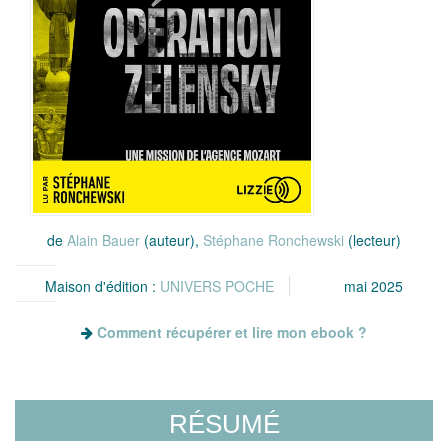
de
Alain Bauer
(auteur),
Stéphane Ronchewski
(lecteur)
Maison d'édition :
UNIVERS POCHE
mai 2025
Comment récupérer et lire mon ebook ?
RÉSUMÉ