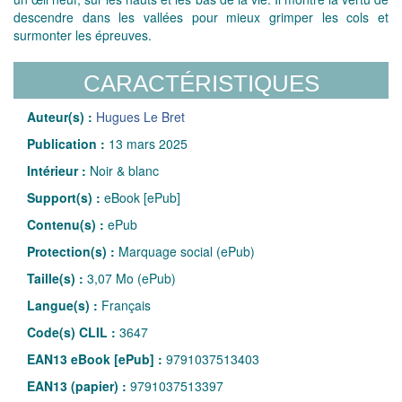
descendre dans les vallées pour mieux grimper les cols et
surmonter les épreuves.
CARACTÉRISTIQUES
Auteur(s) :
Hugues Le Bret
Publication :
13 mars 2025
Intérieur :
Noir & blanc
Support(s) :
eBook [ePub]
Contenu(s) :
ePub
Protection(s) :
Marquage social (ePub)
Taille(s) :
3,07 Mo (ePub)
Langue(s) :
Français
Code(s) CLIL :
3647
EAN13 eBook [ePub] :
9791037513403
EAN13 (papier) :
9791037513397