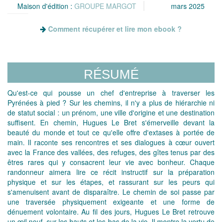
Maison d'édition :
GROUPE MARGOT
mars 2025
Comment récupérer et lire mon ebook ?
RÉSUMÉ
Qu'est-ce qui pousse un chef d'entreprise à traverser les
Pyrénées à pied ? Sur les chemins, il n'y a plus de hiérarchie ni
de statut social : un prénom, une ville d'origine et une destination
suffisent. En chemin, Hugues Le Bret s'émerveille devant la
beauté du monde et tout ce qu'elle offre d'extases à portée de
main. Il raconte ses rencontres et ses dialogues à cœur ouvert
avec la France des vallées, des refuges, des gîtes tenus par des
êtres rares qui y consacrent leur vie avec bonheur. Chaque
randonneur aimera lire ce récit instructif sur la préparation
physique et sur les étapes, et rassurant sur les peurs qui
s'amenuisent avant de disparaître. Le chemin de soi passe par
une traversée physiquement exigeante et une forme de
dénuement volontaire. Au fil des jours, Hugues Le Bret retrouve
un œil neuf, sur les hauts et les bas de la vie. Il montre la vertu de