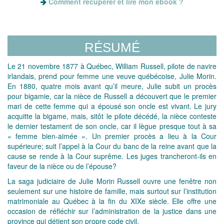
Comment récupérer et lire mon ebook ?
RÉSUMÉ
Le 21 novembre 1877 à Québec, William Russell, pilote de navire
irlandais, prend pour femme une veuve québécoise, Julie Morin.
En 1880, quatre mois avant qu’il meure, Julie subit un procès
pour bigamie, car la nièce de Russell a découvert que le premier
mari de cette femme qui a épousé son oncle est vivant. Le jury
acquitte la bigame, mais, sitôt le pilote décédé, la nièce conteste
le dernier testament de son oncle, car il lègue presque tout à sa
« femme bien-aimée ». Un premier procès a lieu à la Cour
supérieure; suit l’appel à la Cour du banc de la reine avant que la
cause se rende à la Cour suprême. Les juges trancheront-ils en
faveur de la nièce ou de l’épouse?
La saga judiciaire de Julie Morin Russell ouvre une fenêtre non
seulement sur une histoire de famille, mais surtout sur l’institution
matrimoniale au Québec à la fin du XIXe siècle. Elle offre une
occasion de réfléchir sur l’administration de la justice dans une
province qui détient son propre code civil.