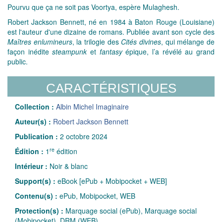
Pourvu que ça ne soit pas Voortya, espère Mulaghesh.
Robert Jackson Bennett, né en 1984 à Baton Rouge (Louisiane)
est l'auteur d'une dizaine de romans. Publiée avant son cycle des
Maîtres enlumineurs
, la trilogie des
Cités divines
, qui mélange de
façon inédite
steampunk
et
fantasy
épique, l’a révélé au grand
public.
CARACTÉRISTIQUES
Collection :
Albin Michel Imaginaire
Auteur(s) :
Robert Jackson Bennett
Publication :
2 octobre 2024
re
Édition :
1
édition
Intérieur :
Noir & blanc
Support(s) :
eBook [ePub + Mobipocket + WEB]
Contenu(s) :
ePub, Mobipocket, WEB
Protection(s) :
Marquage social (ePub), Marquage social
(Mobipocket), DRM (WEB)