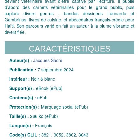
devient vétérinaire avant d’être captivé par l’écriture. Il publie
d’abord des carnets vétérinaires pour le grand public, puis
explore divers genres : bandes dessinées Léonardo et
Gambrinus, livres de cuisine, et abécédaires français-créole pour
Haïti. Son parcours varié en fait un auteur à la plume vibrante et
diversifiée.
CARACTÉRISTIQUES
Auteur(s) :
Jacques Sacré
Publication :
7 septembre 2024
Intérieur :
Noir & blanc
Support(s) :
eBook [ePub]
Contenu(s) :
ePub
Protection(s) :
Marquage social (ePub)
Taille(s) :
266 ko (ePub)
Langue(s) :
Français
Code(s) CLIL :
3821, 3652, 3802, 3643