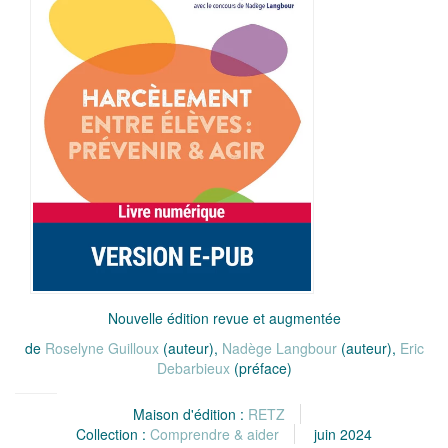
Nouvelle édition revue et augmentée
de
Roselyne Guilloux
(auteur),
Nadège Langbour
(auteur),
Eric
Debarbieux
(préface)
Maison d'édition :
RETZ
Collection :
Comprendre & aider
juin 2024