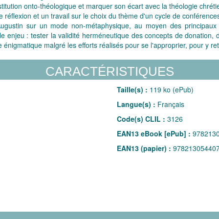
stitution onto-théologique et marquer son écart avec la théologie chrét
ne réflexion et un travail sur le choix du thème d'un cycle de conférenc
nt Augustin sur un mode non-métaphysique, au moyen des principa
e enjeu : tester la validité herméneutique des concepts de donation,
énigmatique malgré les efforts réalisés pour se l'approprier, pour y retr
CARACTÉRISTIQUES
Taille(s) :
119 ko (ePub)
Langue(s) :
Français
Code(s) CLIL :
3126
EAN13 eBook [ePub] :
978213
EAN13 (papier) :
97821305440