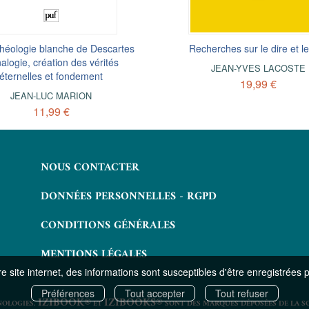
théologie blanche de Descartes
La chose et le geste :
Recherches sur le dire et le
De surcroît
oménologie du mouvement chez
nalogie, création des vérités
JEAN-LUC MARION
JEAN-YVES LACOSTE
éternelles et fondement
Husserl
14,99 €
19,99 €
JEAN-SÉBASTIEN HARDY
JEAN-LUC MARION
11,99 €
22,99 €
NOUS CONTACTER
DONNÉES PERSONNELLES - RGPD
CONDITIONS GÉNÉRALES
MENTIONS LÉGALES
 site internet, des informations sont susceptibles d'être enregistrées 
Préférences
Tout accepter
Tout refuser
IZIBOOK®
IZIBOOKS®
NOLOGIES.
ET
SONT DES MARQUES DÉPOSÉES DE LA S