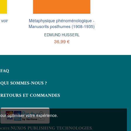
 voir
Sur le prisme métaphysique de
Métaphysique phénoménologique -
La philosophi
De Lei
Manuscrits posthumes (1908-1935)
Descartes
JEAN-LU
JEAN-LUC MARION
EDMUND HUSSERL
32,99 €
36,99 €
FAQ
QUI SOMMES-NOUS ?
RETOURS ET COMMANDES
pour optimiser votre expérience.
NUXOS PUBLISHING TECHNOLOGIES
OCIÉTÉ
.