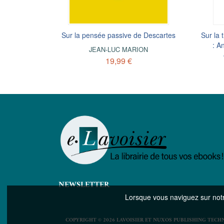
ssants :
ble
Sur la pensée passive de Descartes
Le rationalisme de Spinoza
Sur la 
oménologie
Phén
: A
ON
JEAN-LUC MARION
FERDINAND ALQUIÉ
ANO
19,99 €
19,99 €
NEWSLETTER
Lorsque vous naviguez sur notre
COPYRIGHT © 2026 LAVOISIER ET NUXOS PUBLISHING TECH