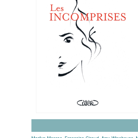
Marilyn Monroe, Françoise Giroud, Amy Winehouse, Niki