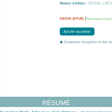
Maison d'édition :
MICHEL LAF
EBOOK [EPUB]
Téléchargement aprè
Comment récupérer et lire 
RÉSUMÉ
 de Saint Phalle, Adèle Hugo, Emily Dickinson... les incomprises sont 