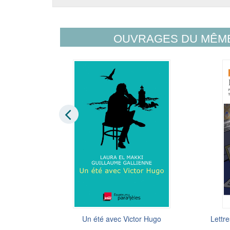
OUVRAGES DU MÊM
eau
Un été avec Victor Hugo
Lettre