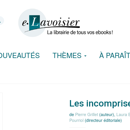
OUVEAUTÉS
THÈMES
À PARAÎ
Les incompris
de
Pierre Grillet
(auteur),
Laura E
Pourriol
(directeur éditoriale)