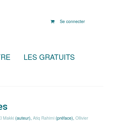
Se connecter
TRE
LES GRATUITS
es
l Makki
(auteur),
Atiq Rahimi
(préface),
Ollivier