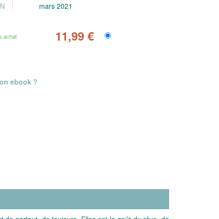
ON
mars 2021
11,99 €
s achat
mon ebook ?
de partout, de toujours. Elles ont le goût du rêve, de