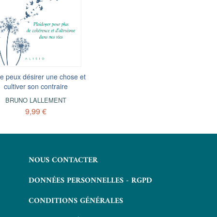
e peux désirer une chose et
Quand la vague réalise qu'elle 
cultiver son contraire
l'océan - Vous n'êtes pas ce que
croyez, vous êtes bien plus
BRUNO LALLEMENT
BRUNO LALLEMENT
9,99 €
15,99 €
NOUS CONTACTER
DONNÉES PERSONNELLES - RGPD
CONDITIONS GÉNÉRALES