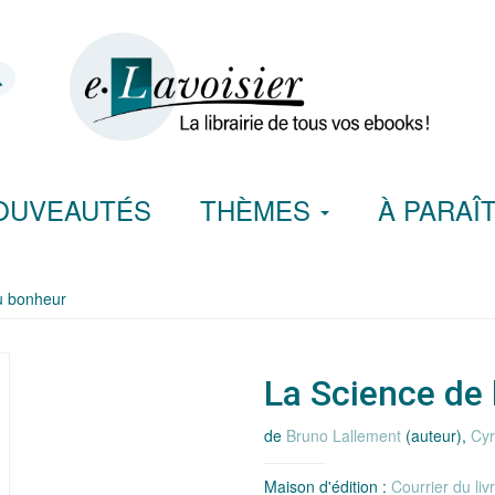
OUVEAUTÉS
THÈMES
À PARAÎ
du bonheur
La Science de 
de
Bruno Lallement
(auteur),
Cyr
Maison d'édition :
Courrier du liv