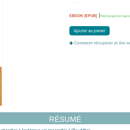
EBOOK [EPUB]
Téléchargement aprè
Comment récupérer et lire 
RÉSUMÉ
 chercher à l'extérieur est impossible." (Bouddha)