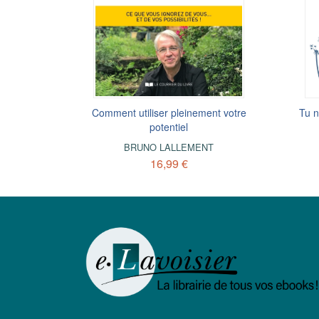
 réussir -
Comment utiliser pleinement votre
Tu n
ntique et
potentiel
 soi
BRUNO LALLEMENT
NT
16,99 €