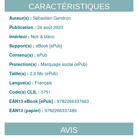
CARACTÉRISTIQUES
Auteur(s) :
Sébastien Gendron
Publication :
24 août 2023
Intérieur :
Noir & blanc
Support(s) :
eBook [ePub]
Contenu(s) :
ePub
Protection(s) :
Marquage social (ePub)
Taille(s) :
2,6 Mo (ePub)
Langue(s) :
Français
Code(s) CLIL :
3751
EAN13 eBook [ePub] :
9782266337663
EAN13 (papier) :
9782266337489
AVIS