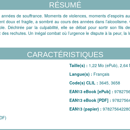
RÉSUMÉ
es années de souffrance. Moments de violences, moments d’espoirs aus
t doux et fragile, a sombré au cours des années dans l’alcoolisme
le. Déchirée par la culpabilité, elle se débat pour sortir son fils d
des rechutes. Un inégal combat où l’urgence le dispute à la peur, la lu
CARACTÉRISTIQUES
Taille(s) :
1,22 Mo (ePub), 2,64
Langue(s) :
Français
Code(s) CLIL :
3645, 3658
EAN13 eBook [ePub] :
978275
EAN13 eBook [PDF] :
9782756
EAN13 (papier) :
97827564228
DF)