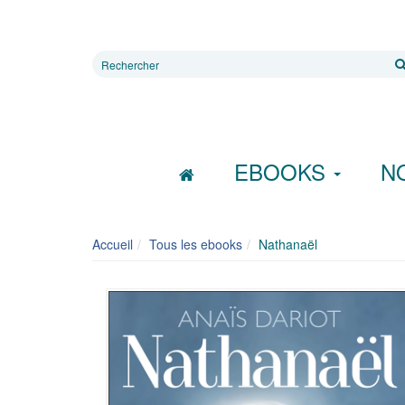
Rechercher
sur
le
site
EBOOKS
N
Accueil
Tous les ebooks
Nathanaël