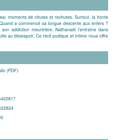
si, moments de chutes et rechutes. Surtout, la honte
. Quand a commencé sa longue descente aux enfers ?
e son addiction meurtrière. Nathanaël l’entraîne dans
tte au désespoir. Ce récit pudique et intime nous offre
 Mo (PDF)
6422817
422824
00