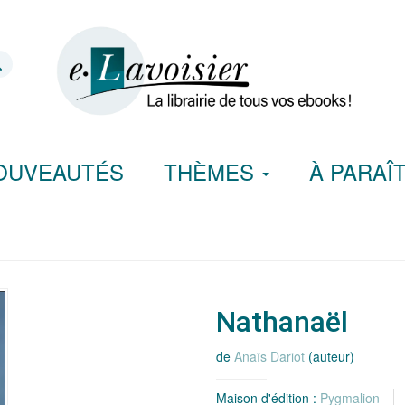
OUVEAUTÉS
THÈMES
À PARAÎ
Nathanaël
de
Anaïs Dariot
(auteur)
Maison d'édition :
Pygmalion