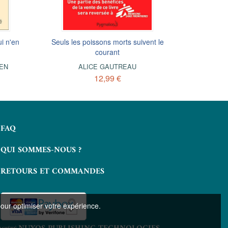
i n'en
Seuls les poissons morts suivent le
Mes étoiles
courant
to
EN
ALICE GAUTREAU
12,99 €
FAQ
QUI SOMMES-NOUS ?
RETOURS ET COMMANDES
pour optimiser votre expérience.