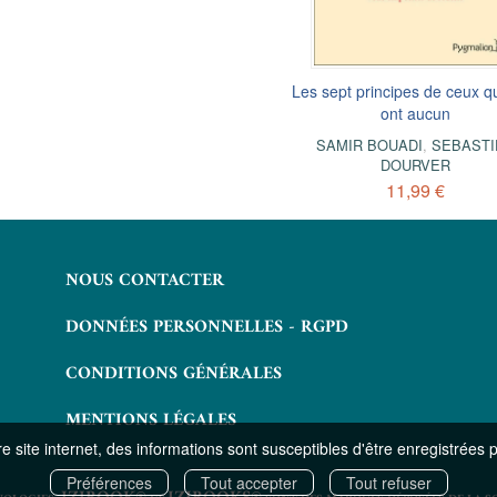
 n'ai jamais renoncé à l'amour
Les sept principes de ceux qu
ont aucun
LUCE DUBOIS
SAMIR BOUADI
,
SEBASTI
13,99 €
DOURVER
11,99 €
NOUS CONTACTER
DONNÉES PERSONNELLES - RGPD
CONDITIONS GÉNÉRALES
MENTIONS LÉGALES
 site internet, des informations sont susceptibles d'être enregistrées 
Préférences
Tout accepter
Tout refuser