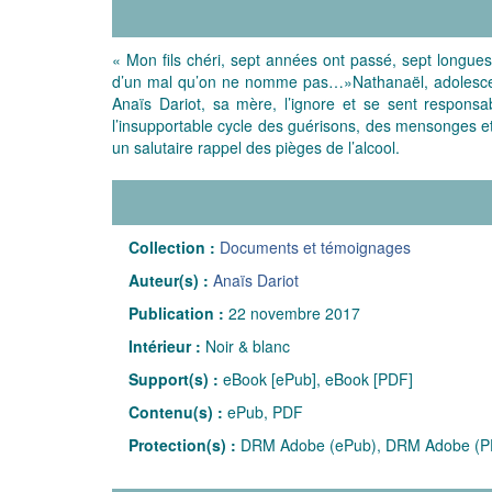
« Mon fils chéri, sept années ont passé, sept longu
d’un mal qu’on ne nomme pas…»Nathanaël, adolescen
Anaïs Dariot, sa mère, l’ignore et se sent responsab
l’insupportable cycle des guérisons, des mensonges et 
un salutaire rappel des pièges de l’alcool.
Collection :
Documents et témoignages
Auteur(s) :
Anaïs Dariot
Publication :
22 novembre 2017
Intérieur :
Noir & blanc
Support(s) :
eBook [ePub], eBook [PDF]
Contenu(s) :
ePub, PDF
Protection(s) :
DRM Adobe (ePub), DRM Adobe (P