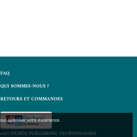
Un lieu incertain
Quand
FRED VARGAS
F
4,49 €
8,49 €
7
FAQ
QUI SOMMES-NOUS ?
RETOURS ET COMMANDES
pour optimiser votre expérience.
NUXOS PUBLISHING TECHNOLOGIES
OCIÉTÉ
.