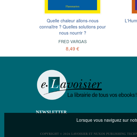
s
Quelle chaleur allons-nous
L'Huma
connaître ? Quelles solutions pour
nous nourrir ?
FRED VARGAS
8,49 €
NEWSLETTER
Lorsque vous naviguez sur notre
COPYRIGHT © 2026 LAVOISIER ET NUXOS PUBLISHING TECH