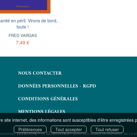
nité en péril. Virons de bord,
L'armée furieuse
toute !
FRED VARGAS
FRED VARGAS
8,49 €
7,49 €
NOUS CONTACTER
DONNÉES PERSONNELLES - RGPD
CONDITIONS GÉNÉRALES
MENTIONS LÉGALES
 site internet, des informations sont susceptibles d'être enregistrées 
Préférences
Tout accepter
Tout refuser
IZIBOOK®
IZIBOOKS®
NOLOGIES.
ET
SONT DES MARQUES DÉPOSÉES DE LA S