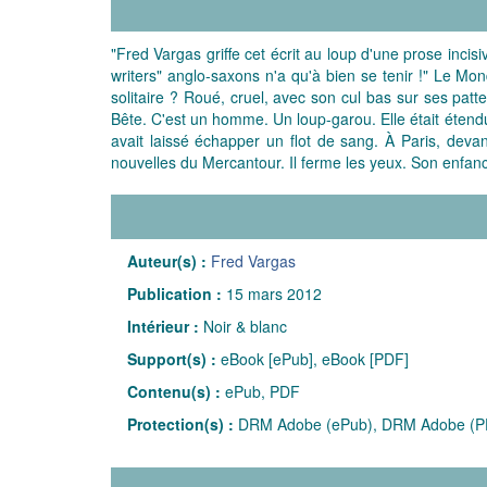
"Fred Vargas griffe cet écrit au loup d'une prose inci
writers" anglo-saxons n'a qu'à bien se tenir !" Le Mon
solitaire ? Roué, cruel, avec son cul bas sur ses patt
Bête. C'est un homme. Un loup-garou. Elle était étendu
avait laissé échapper un flot de sang. À Paris, dev
nouvelles du Mercantour. Il ferme les yeux. Son enfanc
Auteur(s) :
Fred Vargas
Publication :
15 mars 2012
Intérieur :
Noir & blanc
Support(s) :
eBook [ePub], eBook [PDF]
Contenu(s) :
ePub, PDF
Protection(s) :
DRM Adobe (ePub), DRM Adobe (P