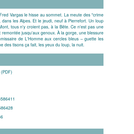
rd, Fred Vargas le hisse au sommet. La meute des "crime
dans les Alpes. Et le jeudi, neuf à Pierrefort. Un loup
Mont, tous n'y croient pas, à la Bête. Ce n'est pas une
uit remontée jusqu'aux genoux. À la gorge, une blessure
ommissaire de L'Homme aux cercles bleus – guette les
es tisons ça fait, les yeux du loup, la nuit.
 (PDF)
8586411
586428
36