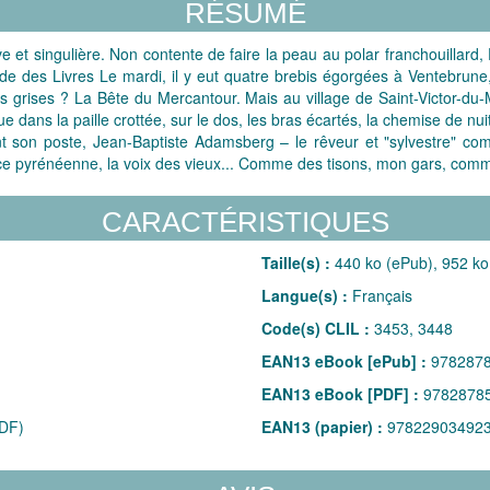
RÉSUMÉ
sive et singulière. Non contente de faire la peau au polar franchouilla
de des Livres Le mardi, il y eut quatre brebis égorgées à Ventebrune, 
es grises ? La Bête du Mercantour. Mais au village de Saint-Victor-du-
e dans la paille crottée, sur le dos, les bras écartés, la chemise de n
ant son poste, Jean-Baptiste Adamsberg – le rêveur et "sylvestre" c
e pyrénéenne, la voix des vieux... Comme des tisons, mon gars, comme d
CARACTÉRISTIQUES
Taille(s) :
440 ko (ePub), 952 ko
Langue(s) :
Français
Code(s) CLIL :
3453, 3448
EAN13 eBook [ePub] :
978287
EAN13 eBook [PDF] :
9782878
DF)
EAN13 (papier) :
97822903492