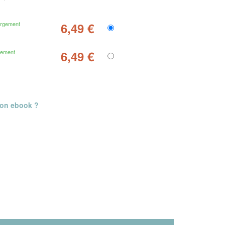
argement
6,49 €
gement
6,49 €
mon ebook ?