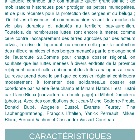
à laquelle contribue une communauté queer grandissante ; de
mobilisations historiques pour protéger les petites municipalités,
et de plus récentes pour la protection des berges et du béluga ;
d’initiatives citoyennes et communautaires visant des modes de
vie plus durables et adaptés au territoire bas-laurentien.
Toutefois, de nombreuses luttes sont encore à mener, comme
celle contre l’accaparement des terres agricoles par des acteurs
privés, la crise du logement, ou encore celle pour la protection
des milieux humides et des berges menacés par le prolongement
de l’autoroute 20.Comme pour chaque dossier régional, on
souhaite que les luttes menées à divers endroits de la province
rejoignent ceux et celles qui mènent des luttes analogues ailleurs.
La revue prend donc le pari que ce dossier régional contribuera
modestement à fomenter des solidarités.Le dossier est
coordonné par Valérie Beauchamp et Miriam Hatabi. Il est illustré
par Liane Rioux (couverture et double page) et Michel Dompierre
(photos). Avec des contributions de : Jean-Michel Coderre-Proulx,
Donald Dubé, Abigaelle Dussol, Évariste Feurtey, Tina
Laphengphratheng, François L’Italien, Yanick Perreault, Mikael
Rioux, Bernard Vachon et Cassandre Vassart-Courteau.
CARACTÉRISTIQUES