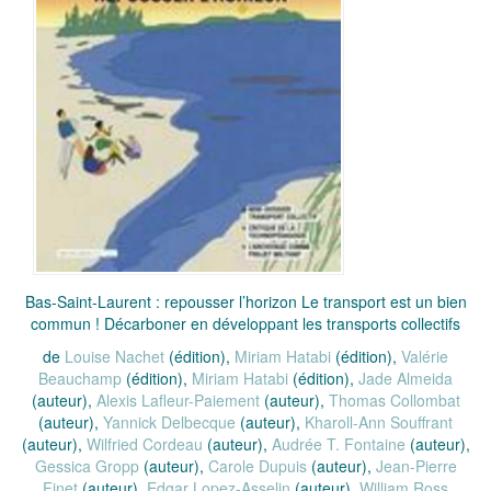
Bas-Saint-Laurent : repousser l’horizon Le transport est un bien
commun ! Décarboner en développant les transports collectifs
de
Louise Nachet
(édition),
Miriam Hatabi
(édition),
Valérie
Beauchamp
(édition),
Miriam Hatabi
(édition),
Jade Almeida
(auteur),
Alexis Lafleur-Paiement
(auteur),
Thomas Collombat
(auteur),
Yannick Delbecque
(auteur),
Kharoll-Ann Souffrant
(auteur),
Wilfried Cordeau
(auteur),
Audrée T. Fontaine
(auteur),
Gessica Gropp
(auteur),
Carole Dupuis
(auteur),
Jean-Pierre
Finet
(auteur),
Edgar Lopez-Asselin
(auteur),
William Ross