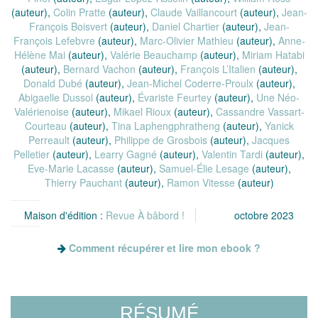
(auteur),
Colin Pratte
(auteur),
Claude Vaillancourt
(auteur),
Jean-
François Boisvert
(auteur),
Daniel Chartier
(auteur),
Jean-
François Lefebvre
(auteur),
Marc-Olivier Mathieu
(auteur),
Anne-
Hélène Mai
(auteur),
Valérie Beauchamp
(auteur),
Miriam Hatabi
(auteur),
Bernard Vachon
(auteur),
François L’Italien
(auteur),
Donald Dubé
(auteur),
Jean-Michel Coderre-Proulx
(auteur),
Abigaelle Dussol
(auteur),
Évariste Feurtey
(auteur),
Une Néo-
Valérienoise
(auteur),
Mikael Rioux
(auteur),
Cassandre Vassart-
Courteau
(auteur),
Tina Laphengphratheng
(auteur),
Yanick
Perreault
(auteur),
Philippe de Grosbois
(auteur),
Jacques
Pelletier
(auteur),
Learry Gagné
(auteur),
Valentin Tardi
(auteur),
Eve-Marie Lacasse
(auteur),
Samuel-Élie Lesage
(auteur),
Thierry Pauchant
(auteur),
Ramon Vitesse
(auteur)
Maison d'édition :
Revue À bâbord !
octobre 2023
Comment récupérer et lire mon ebook ?
RÉSUMÉ