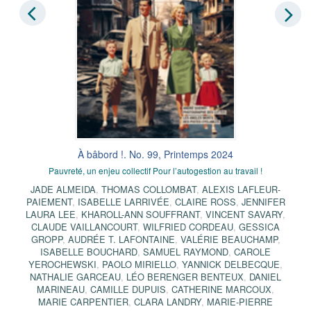
À bâbord !. No. 99, Printemps 2024
Pauvreté, un enjeu collectif Pour l’autogestion au travail !
JADE ALMEIDA
,
THOMAS COLLOMBAT
,
ALEXIS LAFLEUR-
PAIEMENT
,
ISABELLE LARRIVÉE
,
CLAIRE ROSS
,
JENNIFER
LAURA LEE
,
KHAROLL-ANN SOUFFRANT
,
VINCENT SAVARY
,
CLAUDE VAILLANCOURT
,
WILFRIED CORDEAU
,
GESSICA
GROPP
,
AUDRÉE T. LAFONTAINE
,
VALÉRIE BEAUCHAMP
,
ISABELLE BOUCHARD
,
SAMUEL RAYMOND
,
CAROLE
YEROCHEWSKI
,
PAOLO MIRIELLO
,
YANNICK DELBECQUE
,
NATHALIE GARCEAU
,
LÉO BERENGER BENTEUX
,
DANIEL
MARINEAU
,
CAMILLE DUPUIS
,
CATHERINE MARCOUX
,
MARIE CARPENTIER
,
CLARA LANDRY
,
MARIE-PIERRE