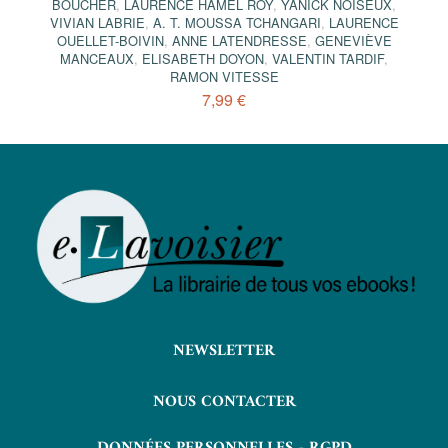
BOUCHER
,
LAURENCE HAMEL ROY
,
YANICK NOISEUX
,
VIVIAN LABRIE
,
A. T. MOUSSA TCHANGARI
,
LAURENCE
OUELLET-BOIVIN
,
ANNE LATENDRESSE
,
GENEVIÈVE
MANCEAUX
,
ELISABETH DOYON
,
VALENTIN TARDIF
,
RAMON VITESSE
7,99 €
NEWSLETTER
NOUS CONTACTER
DONNÉES PERSONNELLES - RGPD