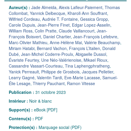
Auteur(s) :
Jade Almeida
,
Alexis Lafleur-Paiement
,
Thomas
Collombat
,
Yannick Delbecque
,
Kharoll-Ann Souffrant
,
Wilfried Cordeau
,
Audrée T. Fontaine
,
Gessica Gropp
,
Carole Dupuis
,
Jean-Pierre Finet
,
Edgar Lopez-Asselin
,
William Ross
,
Colin Pratte
,
Claude Vaillancourt
,
Jean-
François Boisvert
,
Daniel Chartier
,
Jean-François Lefebvre
,
Marc-Olivier Mathieu
,
Anne-Hélène Mai
,
Valérie Beauchamp
,
Miriam Hatabi
,
Bernard Vachon
,
François L’Italien
,
Donald
Dubé
,
Jean-Michel Coderre-Proulx
,
Abigaelle Dussol
,
Évariste Feurtey
,
Une Néo-Valérienoise
,
Mikael Rioux
,
Cassandre Vassart-Courteau
,
Tina Laphengphratheng
,
Yanick Perreault
,
Philippe de Grosbois
,
Jacques Pelletier
,
Learry Gagné
,
Valentin Tardi
,
Eve-Marie Lacasse
,
Samuel-
Élie Lesage
,
Thierry Pauchant
,
Ramon Vitesse
Publication :
31 octobre 2023
Intérieur :
Noir & blanc
Support(s) :
eBook [PDF]
Contenu(s) :
PDF
Protection(s) :
Marquage social (PDF)