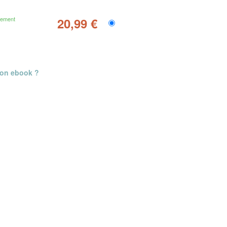
gement
20,99 €
mon ebook ?