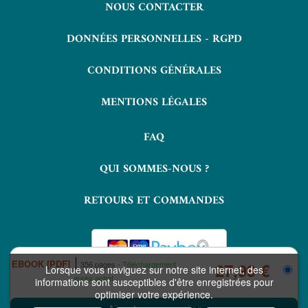
NOUS CONTACTER
DONNÉES PERSONNELLES - RGPD
CONDITIONS GÉNÉRALES
MENTIONS LÉGALES
FAQ
QUI SOMMES-NOUS ?
RETOURS ET COMMANDES
EBOOK [PDF]
356 pages
Téléchargement
27,99 €
Lorsque vous naviguez sur notre site internet, des
après achat
informations sont susceptibles d'être enregistrées pour
optimiser votre expérience.
COPYRIGHT © 2026 LAVOISIER ET NUXOS PUBLISHING TECHNOLOGIES.