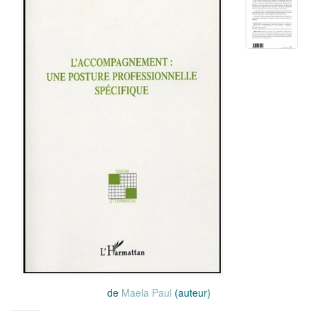
de
Maela Paul
(auteur)