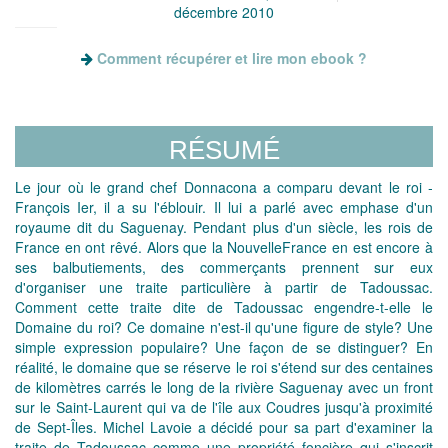
décembre 2010
Comment récupérer et lire mon ebook ?
RÉSUMÉ
Le jour où le grand chef Donnacona a comparu devant le roi ­
François Ier, il a su l'éblouir. Il lui a parlé avec emphase d'un
royaume dit du Saguenay. Pendant plus d'un siècle, les rois de
France en ont rêvé. Alors que la Nouvelle­France en est encore à
ses balbutiements, des commerçants prennent sur eux
d'organiser une traite particulière à partir de Tadoussac.
Comment cette traite dite de Tadoussac engendre-t-elle le
Domaine du roi? Ce domaine n'est-il qu'une figure de style? Une
simple expression populaire? Une façon de se distinguer? En
réalité, le domaine que se réserve le roi s'étend sur des centaines
de kilomètres carrés le long de la rivière Saguenay avec un front
sur le Saint-Laurent qui va de l'île aux Coudres jusqu'à proximité
de Sept-Îles. Michel Lavoie a décidé pour sa part d'examiner la
traite de Tadoussac comme une propriété foncière qui s'inscrit